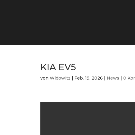
KIA EV5
von
Widowitz
|
Feb. 19, 2026
|
News
|
0 Ko