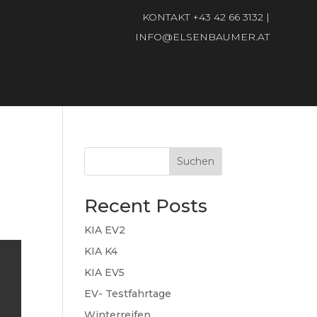
KONTAKT
+43 42 66 3132
|
INFO@ELSENBAUMER.AT
Suchen
Recent Posts
KIA EV2
KIA K4
KIA EV5
EV- Testfahrtage
Winterreifen