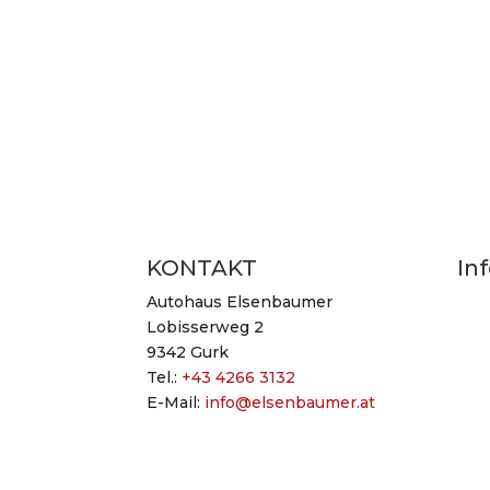
KONTAKT
In
Autohaus Elsenbaumer
Anf
Lobisserweg 2
Imp
9342 Gurk
Ben
Tel.:
+43 4266 3132
Dat
E-Mail:
info@elsenbaumer.at
AG